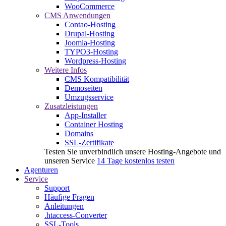
WooCommerce
CMS Anwendungen
Contao-Hosting
Drupal-Hosting
Joomla-Hosting
TYPO3-Hosting
Wordpress-Hosting
Weitere Infos
CMS Kompatibilität
Demoseiten
Umzugsservice
Zusatzleistungen
App-Installer
Container Hosting
Domains
SSL-Zertifikate
Testen Sie unverbindlich unsere Hosting-Angebote und
unseren Service
14 Tage kostenlos testen
Agenturen
Service
Support
Häufige Fragen
Anleitungen
.htaccess-Converter
SSL-Tools