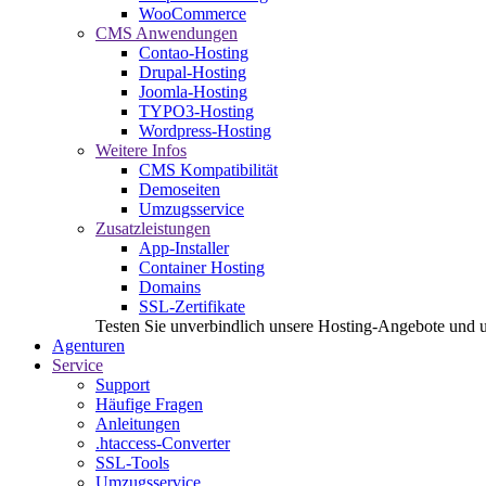
WooCommerce
CMS Anwendungen
Contao-Hosting
Drupal-Hosting
Joomla-Hosting
TYPO3-Hosting
Wordpress-Hosting
Weitere Infos
CMS Kompatibilität
Demoseiten
Umzugsservice
Zusatzleistungen
App-Installer
Container Hosting
Domains
SSL-Zertifikate
Testen Sie unverbindlich unsere Hosting-Angebote und 
Agenturen
Service
Support
Häufige Fragen
Anleitungen
.htaccess-Converter
SSL-Tools
Umzugsservice