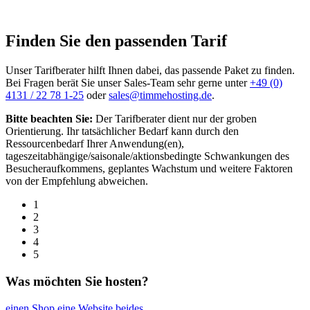
Finden Sie den passenden Tarif
Unser Tarifberater hilft Ihnen dabei, das passende Paket zu finden.
Bei Fragen berät Sie unser Sales-Team sehr gerne unter
+49 (0)
4131 / 22 78 1-25
oder
sales@timmehosting.de
.
Bitte beachten Sie:
Der Tarifberater dient nur der groben
Orientierung. Ihr tatsächlicher Bedarf kann durch den
Ressourcenbedarf Ihrer Anwendung(en),
tageszeitabhängige/saisonale/aktionsbedingte Schwankungen des
Besucheraufkommens, geplantes Wachstum und weitere Faktoren
von der Empfehlung abweichen.
1
2
3
4
5
Was möchten Sie hosten?
einen Shop
eine Website
beides