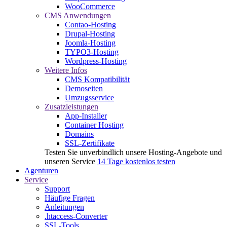
WooCommerce
CMS Anwendungen
Contao-Hosting
Drupal-Hosting
Joomla-Hosting
TYPO3-Hosting
Wordpress-Hosting
Weitere Infos
CMS Kompatibilität
Demoseiten
Umzugsservice
Zusatzleistungen
App-Installer
Container Hosting
Domains
SSL-Zertifikate
Testen Sie unverbindlich unsere Hosting-Angebote und
unseren Service
14 Tage kostenlos testen
Agenturen
Service
Support
Häufige Fragen
Anleitungen
.htaccess-Converter
SSL-Tools