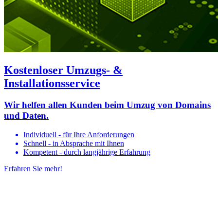
Kostenloser Umzugs- &
Installationsservice
Wir helfen allen Kunden beim Umzug von Domains
und Daten.
Individuell - für Ihre Anforderungen
Schnell - in Absprache mit Ihnen
Kompetent - durch langjährige Erfahrung
Erfahren Sie mehr!