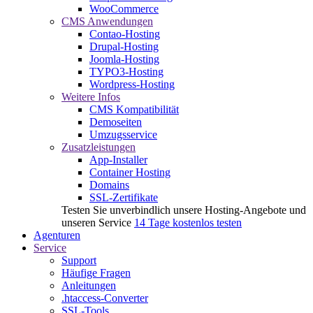
WooCommerce
CMS Anwendungen
Contao-Hosting
Drupal-Hosting
Joomla-Hosting
TYPO3-Hosting
Wordpress-Hosting
Weitere Infos
CMS Kompatibilität
Demoseiten
Umzugsservice
Zusatzleistungen
App-Installer
Container Hosting
Domains
SSL-Zertifikate
Testen Sie unverbindlich unsere Hosting-Angebote und
unseren Service
14 Tage kostenlos testen
Agenturen
Service
Support
Häufige Fragen
Anleitungen
.htaccess-Converter
SSL-Tools