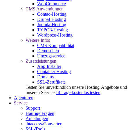
WooCommerce
CMS Anwendungen
Contao-Hosting
Drupal-Hosting
Joomla-Hosting
TYPO3-Hosting
Wordpress-Hosting
Weitere Infos
CMS Kompatibilität
Demoseiten
Umzugsservice
Zusatzleistungen
App-Installer
Container Hosting
Domains
SSL-Zertifikate
Testen Sie unverbindlich unsere Hosting-Angebote und
unseren Service
14 Tage kostenlos testen
Agenturen
Service
Support
Häufige Fragen
Anleitungen
.htaccess-Converter
SSL-Tools