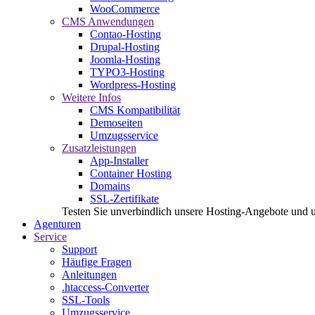
WooCommerce
CMS Anwendungen
Contao-Hosting
Drupal-Hosting
Joomla-Hosting
TYPO3-Hosting
Wordpress-Hosting
Weitere Infos
CMS Kompatibilität
Demoseiten
Umzugsservice
Zusatzleistungen
App-Installer
Container Hosting
Domains
SSL-Zertifikate
Testen Sie unverbindlich unsere Hosting-Angebote und 
Agenturen
Service
Support
Häufige Fragen
Anleitungen
.htaccess-Converter
SSL-Tools
Umzugsservice