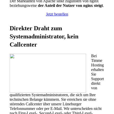
Der Marktanteil von Apache sinkt zugunsten von nginx
beziehungsweise
der Anteil der Nutzer von nginx steigt
.
Jetzt bestellen
Direkter Draht zum
Systemadministrator, kein
Callcenter
Bei
Timme
Hosting
erhalten
Sie
Support
direkt
von
qualifizierten Systemadministratoren, die sich um Ihre
technischen Belange kümmern. Sie erreichen sie ohne
störendes Callcenter über unsere Lüneburger
Telefonnummer oder per E-Mail. Wir unterscheiden nicht
nach First-Level-, Second-Level- oder Third-Level-