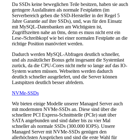
Da SSDs keine beweglichen Teile besitzen, haben sie auch
geringere Ausfallraten als normale Festplatten (im
Serverbereich geben die SSD-Hersteller in der Regel 5
Jahre Garantie auf ihre SSDs), und, was für den Einsatz
mit MySQL-Datenbanken am Wichtigsten ist,
Zugriffszeiten nahe an 0ms, denn es muss nicht erst ein
Lese-/Schreibkopf wie bei einer normalen Festplatte an die
richtige Position manövriert werden.
Dadurch werden MySQL-Abfragen deutlich schneller,
und als zusätzlicher Bonus geht insgesamt die Systemlast
zurück, da die CPU-Cores nicht mehr so lange auf das IO-
System warten müssen. Webseiten werden dadurch
deutlich schneller ausgeliefert, und die Server können
Lastspitzen deutlich besser abfedern.
NVMe-SSDs
Wir bieten einige Modelle unserer Managed Server auch
mit modernsten NVMe-SSDs an. Diese sind über die
schnellere PCI Express-Schnittstelle (PCIe) statt über
SATA angebunden und sind daher bis zu vier Mal
schneller als normale SSDs (300.000 IOPS). Unsere
Managed Server mit NVMe-SSDs genügen den
allerhöchsten Ansprüchen und sind die erste Wahl für