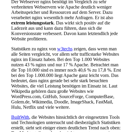
Der Webserver nginx benötigt im Vergleich zu sehr
verbreiteten Webservern wie Apache deutlich weniger
Arbeitsspeicher und Ressourcen auf dem Server. Dazu
verarbeitet nginx wesentlich mehr Anfragen. Er ist also
extrem leistungsstark
. Das wirkt sich positiv auf die
Ladezeit aus und kann dazu führen, dass sich die
Konversionsrate verbessert. Davon kann letztendlich jede
Website profitieren.
Statistiken zu nginx von
w3techs
zeigen, dass wenn man
alle Seiten vergleicht, vor allem sehr trafficstarke Websites
nginx im Einsatz haben. Bei den Top 1.000 Websites
nutzen 43 % nginx und nur 17 % Apache. Betrachtet man
die Top 10.000 sind es immer noch 40,6 % zu 17,8 %. Erst
bei den Top 1.000.000 liegt Apache ganz leicht vorn. Das
bedeutet, dass nginx gerade bei sehr stark besuchten
Websites, die viel Leistung benötigen im Einsatz ist. Laut
Wikipedia gehören dazu große Websites wie
WordPress.com, GitHub, SourceForge, ComputerBase,
Golem.de, Wikimedia, Doodle, ImageShack, FastMail,
Hulu, Netflix und viele weitere.
BuiltWith
, die Websites hinsichtlich der eingesetzten Tools
und Technologien untersucht und diesbezüglich Statistiken
erstellt, sieht seit einiger einen deutlichen Trend nach oben: