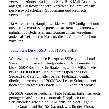
verwalten können. So können Sie z.B. E-Mail-Accounts
anlegen, Passwörter ändern, Verzeichnisse Ihrer Website
per Passwort schützen, Subdomains und Redirects
verwalten etc.
Da wir einer der Hauptentwickler von ISPConfig sind und
uns perfekt mit dessen Quellcode auskennen, können wir
natürlich im Bedarfsfall auch Anpassungen vornehmen,
anders als bei anderen Hostern, die ihr Control Panel nur
zukaufen.
Solid State Disks (SSD) und NVMe-SSDs
Wir setzen superschnelle Enterprise-SSDs von Intel und
Samsung für unsere Hostingpakete ein. Mit Leseraten von
bis zu 550MB/s und Schreibraten bis zu 500MB/s sowie
bis zu 100.000 IOPS (
Input/Output Operations Per
Second
) sind sie schnellen Server-Festplatten deutlich
überlegen, wo maximal 200MB/s (Lesen; Schreiben meist
noch deutlich weniger) sowie 200 IOPS erreicht werden.
Da SSDs keine beweglichen Teile besitzen, haben sie auch
geringere Ausfallraten als normale Festplatten (im
Serverbereich geben die SSD-Hersteller in der Regel 5
Jahre Garantie auf ihre SSDs), und, was für den Einsatz