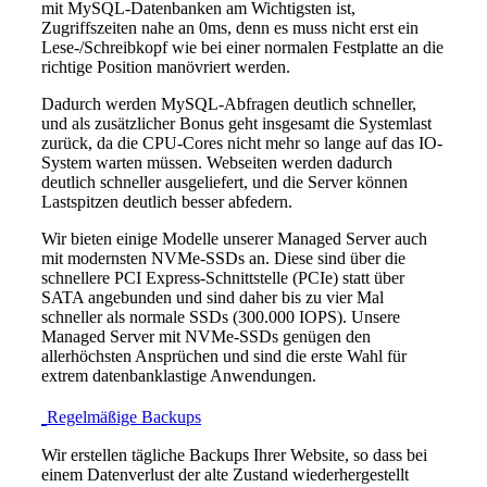
mit MySQL-Datenbanken am Wichtigsten ist,
Zugriffszeiten nahe an 0ms, denn es muss nicht erst ein
Lese-/Schreibkopf wie bei einer normalen Festplatte an die
richtige Position manövriert werden.
Dadurch werden MySQL-Abfragen deutlich schneller,
und als zusätzlicher Bonus geht insgesamt die Systemlast
zurück, da die CPU-Cores nicht mehr so lange auf das IO-
System warten müssen. Webseiten werden dadurch
deutlich schneller ausgeliefert, und die Server können
Lastspitzen deutlich besser abfedern.
Wir bieten einige Modelle unserer Managed Server auch
mit modernsten NVMe-SSDs an. Diese sind über die
schnellere PCI Express-Schnittstelle (PCIe) statt über
SATA angebunden und sind daher bis zu vier Mal
schneller als normale SSDs (300.000 IOPS). Unsere
Managed Server mit NVMe-SSDs genügen den
allerhöchsten Ansprüchen und sind die erste Wahl für
extrem datenbanklastige Anwendungen.
Regelmäßige Backups
Wir erstellen tägliche Backups Ihrer Website, so dass bei
einem Datenverlust der alte Zustand wiederhergestellt