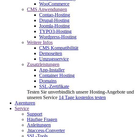
WooCommerce
CMS Anwendungen
Contao-Hosting
Drupal-Hosting
Joomla-Hosting
TYPO3-Hosting
Wordpress-Hosting
Weitere Infos
CMS Kompatibilität
Demoseiten
Umzugsservice
Zusatzleistungen
App-Installer
Container Hosting
Domains
SSL-Zertifikate
Testen Sie unverbindlich unsere Hosting-Angebote und
unseren Service
14 Tage kostenlos testen
Agenturen
Service
Support
Häufige Fragen
Anleitungen
.htaccess-Converter
SSL-Tools