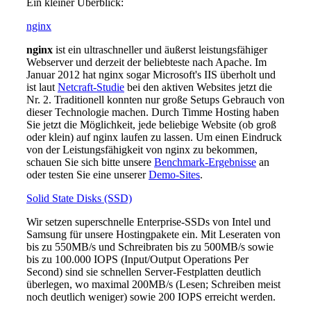
Ein kleiner Überblick:
nginx
nginx
ist ein ultraschneller und äußerst leistungsfähiger
Webserver und derzeit der beliebteste nach Apache. Im
Januar 2012 hat nginx sogar Microsoft's IIS überholt und
ist laut
Netcraft-Studie
bei den aktiven Websites jetzt die
Nr. 2. Traditionell konnten nur große Setups Gebrauch von
dieser Technologie machen. Durch Timme Hosting haben
Sie jetzt die Möglichkeit, jede beliebige Website (ob groß
oder klein) auf nginx laufen zu lassen.
Um einen Eindruck
von der Leistungsfähigkeit von nginx zu bekommen,
schauen Sie sich bitte unsere
Benchmark-Ergebnisse
an
oder testen Sie eine unserer
Demo-Sites
.
Solid State Disks (SSD)
Wir setzen superschnelle Enterprise-SSDs von Intel und
Samsung für unsere Hostingpakete ein. Mit Leseraten von
bis zu 550MB/s und Schreibraten bis zu 500MB/s sowie
bis zu 100.000 IOPS (
Input/Output Operations Per
Second
) sind sie schnellen Server-Festplatten deutlich
überlegen, wo maximal 200MB/s (Lesen; Schreiben meist
noch deutlich weniger) sowie 200 IOPS erreicht werden.