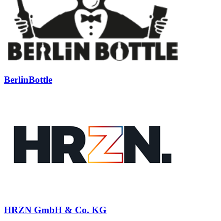
BerlinBottle
HRZN GmbH & Co. KG