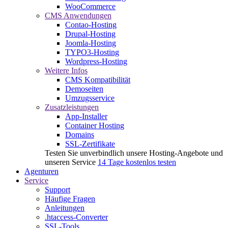
WooCommerce
CMS Anwendungen
Contao-Hosting
Drupal-Hosting
Joomla-Hosting
TYPO3-Hosting
Wordpress-Hosting
Weitere Infos
CMS Kompatibilität
Demoseiten
Umzugsservice
Zusatzleistungen
App-Installer
Container Hosting
Domains
SSL-Zertifikate
Testen Sie unverbindlich unsere Hosting-Angebote und
unseren Service
14 Tage kostenlos testen
Agenturen
Service
Support
Häufige Fragen
Anleitungen
.htaccess-Converter
SSL-Tools