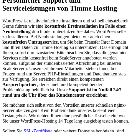
Persönlicher Support und
Serviceleistungen von Timme Hosting
WordPress ist relativ einfach zu installieren und schnell einsatzbereit.
Gerne führen wir eine
kostenfreie Erstinstallation im Falle einer
Neubestellung
durch oder unterstützen Sie dabei, WordPress selbst
zu installieren. Bei Neubestellungen bieten wir auch einen
kostenfreien Umzugsservice
, um Sie beim Transfer Ihrer Domain
und Ihren Daten zu Timme Hosting zu unterstützen. Das ermöglicht
Ihnen, sofort durchzustarten. Bitte beachten Sie, dass die genannten
Services nicht kostenfrei beim ScaleServer angeboten werden
können, aufgrund der stundenbasierten Abrechnung bei unseren
ScaleServern. Unsere erfahrenen Mitarbeiter stehen Ihnen bei
Fragen rund um Server, PHP-Einstellungen und Datenbanken stets
zur Verfügung. Sie erreichen direkt einen kompetenten
Ansprechpartner
, der schnell und kompetent bei der
Problemlösung behilflich ist. Unser
Support ist im Notfall 24/7
rund um die Uhr über das Kundencenter erreichbar
.
Sie möchten sich selbst von den Vorteilen unserer schnellen nginx-
Server überzeugen? Kein Problem dank unseres kostenfreien
Testangebots. Wir richten Ihnen eine persönliche Testseite ein, wo
Sie unser WordPress-Hosting 14 Tage lang ausgiebig testen können.
Sollten Sie
SSL-Zertifikate
oder weitere Domains benötigen, sind