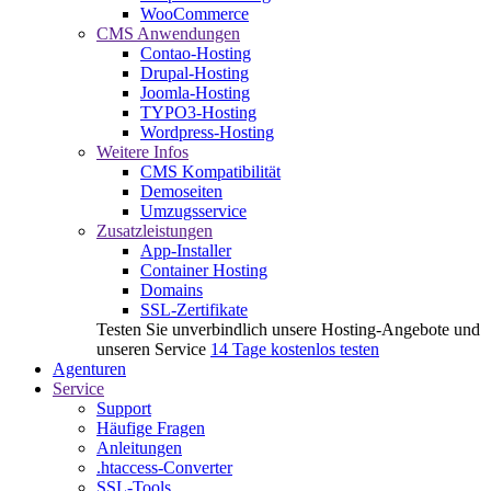
WooCommerce
CMS Anwendungen
Contao-Hosting
Drupal-Hosting
Joomla-Hosting
TYPO3-Hosting
Wordpress-Hosting
Weitere Infos
CMS Kompatibilität
Demoseiten
Umzugsservice
Zusatzleistungen
App-Installer
Container Hosting
Domains
SSL-Zertifikate
Testen Sie unverbindlich unsere Hosting-Angebote und
unseren Service
14 Tage kostenlos testen
Agenturen
Service
Support
Häufige Fragen
Anleitungen
.htaccess-Converter
SSL-Tools