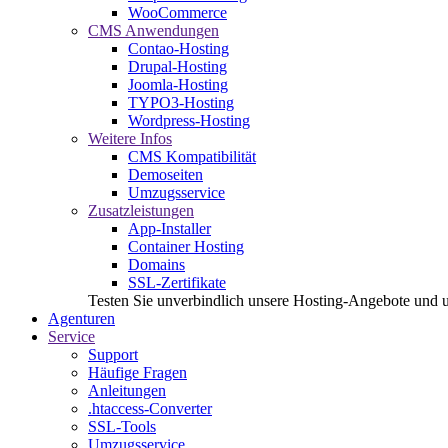
WooCommerce
CMS Anwendungen
Contao-Hosting
Drupal-Hosting
Joomla-Hosting
TYPO3-Hosting
Wordpress-Hosting
Weitere Infos
CMS Kompatibilität
Demoseiten
Umzugsservice
Zusatzleistungen
App-Installer
Container Hosting
Domains
SSL-Zertifikate
Testen Sie unverbindlich unsere Hosting-Angebote und 
Agenturen
Service
Support
Häufige Fragen
Anleitungen
.htaccess-Converter
SSL-Tools
Umzugsservice