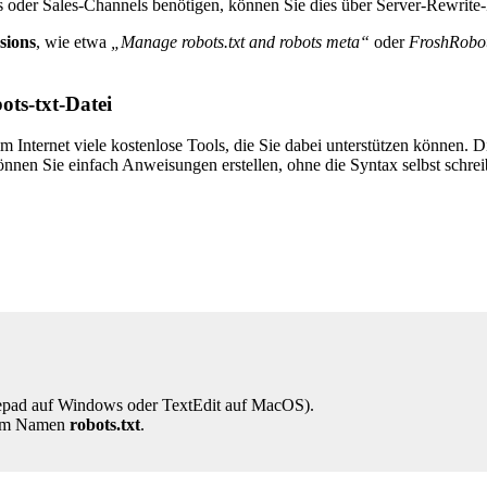
 oder Sales-Channels benötigen, können Sie dies über Server-Rewrite-
sions
, wie etwa
„Manage robots.txt and robots meta“
oder
FroshRobo
ots-txt-Datei
m Internet viele kostenlose Tools, die Sie dabei unterstützen können. 
nnen Sie einfach Anweisungen erstellen, ohne die Syntax selbst schre
tepad auf Windows oder TextEdit auf MacOS).
 dem Namen
robots.txt
.