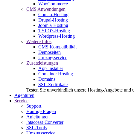
WooCommerce
CMS Anwendungen
Contao-Hosting
Drupal-Hosting
Joomla-Hosting
TYPO3-Hosting
Wordpress-Hosting
Weitere Infos
CMS Kompatibilität
Demoseiten
Umzugsservice
Zusatzleistungen
App-Installer
Container Hosting
Domains
SSL-Zertifikate
Testen Sie unverbindlich unsere Hosting-Angebote und 
Agenturen
Service
Support
Häufige Fragen
Anleitungen
.htaccess-Converter
SSL-Tools
Umzugsservice