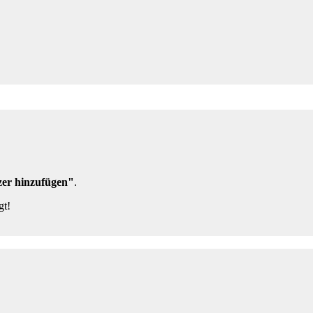
er hinzufügen"
.
gt!