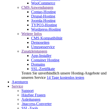
WooCommerce
CMS Anwendungen
Contao-Hosting
Drupal-Hosting
Joomla-Hosting
TYPO3-Hosting
Wordpress-Hosting
Weitere Infos
CMS Kompatibilität
Demoseiten
Umzugsservice
Zusatzleistungen
App-Installer
Container Hosting
Domains
SSL-Zertifikate
Testen Sie unverbindlich unsere Hosting-Angebote und
unseren Service
14 Tage kostenlos testen
Agenturen
Service
Support
Häufige Fragen
Anleitungen
.htaccess-Converter
SSL-Tools