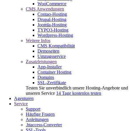
WooCommerce
CMS Anwendungen
Contao-Hosting
Drupal-Hosting
Joomla-Hosting
TYPO3-Hosting
Wordpress-Hosting
Weitere Infos
CMS Kompatibilität
Demoseiten
Umzugsservice
Zusatzleistungen
App-Installer
Container Hosting
Domains
SSL-Zertifikate
Testen Sie unverbindlich unsere Hosting-Angebote und
unseren Service
14 Tage kostenlos testen
Agenturen
Service
Support
Häufige Fragen
Anleitungen
.htaccess-Converter
SSL-Tools