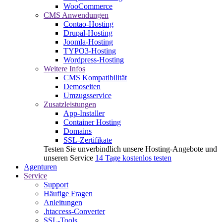
WooCommerce
CMS Anwendungen
Contao-Hosting
Drupal-Hosting
Joomla-Hosting
TYPO3-Hosting
Wordpress-Hosting
Weitere Infos
CMS Kompatibilität
Demoseiten
Umzugsservice
Zusatzleistungen
App-Installer
Container Hosting
Domains
SSL-Zertifikate
Testen Sie unverbindlich unsere Hosting-Angebote und
unseren Service
14 Tage kostenlos testen
Agenturen
Service
Support
Häufige Fragen
Anleitungen
.htaccess-Converter
SSL-Tools