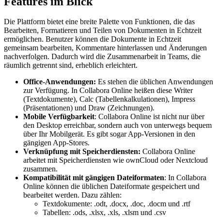
Features im Blick
Die Plattform bietet eine breite Palette von Funktionen, die das
Bearbeiten, Formatieren und Teilen von Dokumenten in Echtzeit
ermöglichen. Benutzer können die Dokumente in Echtzeit
gemeinsam bearbeiten, Kommentare hinterlassen und Änderungen
nachverfolgen. Dadurch wird die Zusammenarbeit in Teams, die
räumlich getrennt sind, erheblich erleichtert.
Office-Anwendungen:
Es stehen die üblichen Anwendungen
zur Verfügung. In Collabora Online heißen diese Writer
(Textdokumente), Calc (Tabellenkalkulationen), Impress
(Präsentationen) und Draw (Zeichnungen).
Mobile Verfügbarkeit
: Collabora Online ist nicht nur über
den Desktop erreichbar, sondern auch von unterwegs bequem
über Ihr Mobilgerät. Es gibt sogar App-Versionen in den
gängigen App-Stores.
Verknüpfung mit Speicherdiensten:
Collabora Online
arbeitet mit Speicherdiensten wie ownCloud oder Nextcloud
zusammen.
Kompatibilität mit gängigen Dateiformaten
: In Collabora
Online können die üblichen Dateiformate gespeichert und
bearbeitet werden. Dazu zählen:
Textdokumente: .odt, .docx, .doc, .docm und .rtf
Tabellen: .ods, .xlsx, .xls, .xlsm und .csv