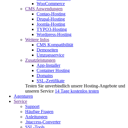
WooCommerce
CMS Anwendungen
Contao-Hosting
Drupal-Hosting
Joomla-Hosting
TYPO3-Hosting
Wordpress-Hosting
Weitere Infos
CMS Kompatibilität
Demoseiten
Umzugsservice
Zusatzleistungen
App-Installer
Container Hosting
Domains
SSL-Zertifikate
Testen Sie unverbindlich unsere Hosting-Angebote und
unseren Service
14 Tage kostenlos testen
Agenturen
Service
Support
Häufige Fragen
Anleitungen
.htaccess-Converter
SSL-Tools