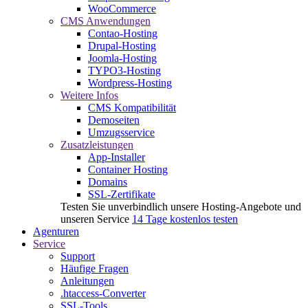
WooCommerce
CMS Anwendungen
Contao-Hosting
Drupal-Hosting
Joomla-Hosting
TYPO3-Hosting
Wordpress-Hosting
Weitere Infos
CMS Kompatibilität
Demoseiten
Umzugsservice
Zusatzleistungen
App-Installer
Container Hosting
Domains
SSL-Zertifikate
Testen Sie unverbindlich unsere Hosting-Angebote und
unseren Service
14 Tage kostenlos testen
Agenturen
Service
Support
Häufige Fragen
Anleitungen
.htaccess-Converter
SSL-Tools