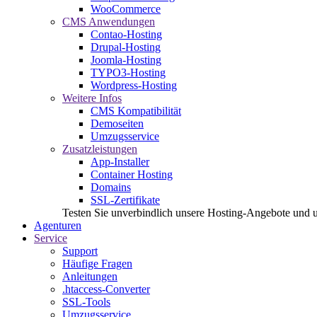
WooCommerce
CMS Anwendungen
Contao-Hosting
Drupal-Hosting
Joomla-Hosting
TYPO3-Hosting
Wordpress-Hosting
Weitere Infos
CMS Kompatibilität
Demoseiten
Umzugsservice
Zusatzleistungen
App-Installer
Container Hosting
Domains
SSL-Zertifikate
Testen Sie unverbindlich unsere Hosting-Angebote und 
Agenturen
Service
Support
Häufige Fragen
Anleitungen
.htaccess-Converter
SSL-Tools
Umzugsservice