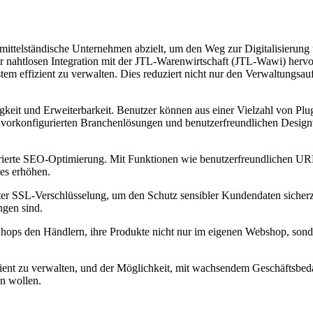
is mittelständische Unternehmen abzielt, um den Weg zur Digitalisierun
rer nahtlosen Integration mit der JTL-Warenwirtschaft (JTL-Wawi) hervo
em effizient zu verwalten. Dies reduziert nicht nur den Verwaltungsau
keit und Erweiterbarkeit. Benutzer können aus einer Vielzahl von Plug
vorkonfigurierten Branchenlösungen und benutzerfreundlichen Designv
rierte SEO-Optimierung. Mit Funktionen wie benutzerfreundlichen URL
es erhöhen.
nter SSL-Verschlüsselung, um den Schutz sensibler Kundendaten sicherz
ngen sind.
Shops den Händlern, ihre Produkte nicht nur im eigenen Webshop, son
izient zu verwalten, und der Möglichkeit, mit wachsendem Geschäftsbed
n wollen.