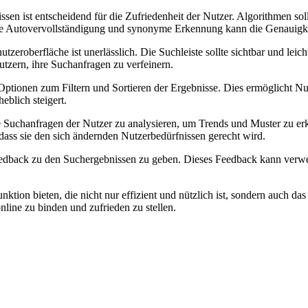
sen ist entscheidend für die Zufriedenheit der Nutzer. Algorithmen sol
ie Autovervollständigung und synonyme Erkennung kann die Genauigkei
nutzeroberfläche ist unerlässlich. Die Suchleiste sollte sichtbar und leic
zern, ihre Suchanfragen zu verfeinern.
n Optionen zum Filtern und Sortieren der Ergebnisse. Dies ermöglicht 
eblich steigert.
die Suchanfragen der Nutzer zu analysieren, um Trends und Muster zu 
 dass sie den sich ändernden Nutzerbedürfnissen gerecht wird.
Feedback zu den Suchergebnissen zu geben. Dieses Feedback kann verw
ion bieten, die nicht nur effizient und nützlich ist, sondern auch das
nline zu binden und zufrieden zu stellen.