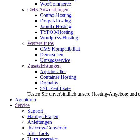
WooCommerce
CMS Anwendungen
Contao-Hosting
Drupal-Hosting
Joomla-Hosting
TYPO3-Hosting
Wordpress-Hosting
Weitere Infos
CMS Kompatibilität
Demoseiten
Umzugsservice
Zusatzleistungen
App-Installer
Container Hosting
Domains
SSL-Zertifikate
Testen Sie unverbindlich unsere Hosting-Angebote und 
Agenturen
Service
Support
Häufige Fragen
Anleitungen
.htaccess-Converter
SSL-Tools
Umzugsservice