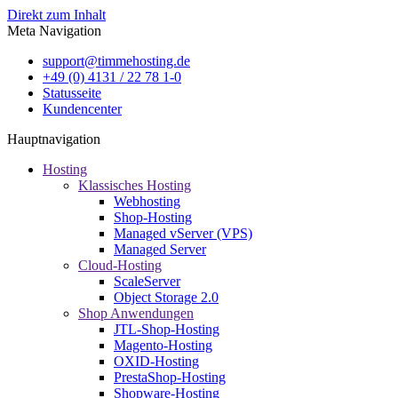
Direkt zum Inhalt
Meta Navigation
support@timmehosting.de
+49 (0) 4131 / 22 78 1-0
Statusseite
Kundencenter
Hauptnavigation
Hosting
Klassisches Hosting
Webhosting
Shop-Hosting
Managed vServer (VPS)
Managed Server
Cloud-Hosting
ScaleServer
Object Storage 2.0
Shop Anwendungen
JTL-Shop-Hosting
Magento-Hosting
OXID-Hosting
PrestaShop-Hosting
Shopware-Hosting