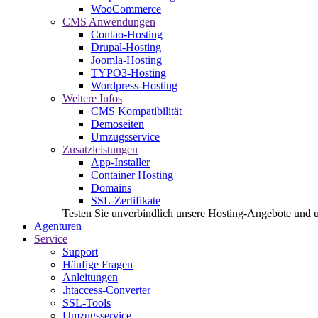
WooCommerce
CMS Anwendungen
Contao-Hosting
Drupal-Hosting
Joomla-Hosting
TYPO3-Hosting
Wordpress-Hosting
Weitere Infos
CMS Kompatibilität
Demoseiten
Umzugsservice
Zusatzleistungen
App-Installer
Container Hosting
Domains
SSL-Zertifikate
Testen Sie unverbindlich unsere Hosting-Angebote und 
Agenturen
Service
Support
Häufige Fragen
Anleitungen
.htaccess-Converter
SSL-Tools
Umzugsservice