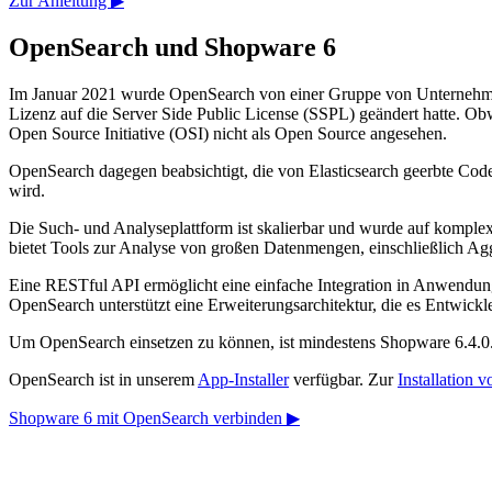
Zur Anleitung ▶
OpenSearch und Shopware 6
Im Januar 2021 wurde OpenSearch von einer Gruppe von Unternehmen
Lizenz auf die Server Side Public License (SSPL) geändert hatte. Ob
Open Source Initiative (OSI) nicht als Open Source angesehen.
OpenSearch dagegen beabsichtigt, die von Elasticsearch geerbte Code
wird.
Die Such- und Analyseplattform ist skalierbar und wurde auf komple
bietet Tools zur Analyse von großen Datenmengen, einschließlich Agg
Eine RESTful API ermöglicht eine einfache Integration in Anwendunge
OpenSearch unterstützt eine Erweiterungsarchitektur, die es Entwick
Um OpenSearch einsetzen zu können, ist mindestens Shopware 6.4.0.
OpenSearch ist in unserem
App-Installer
verfügbar. Zur
Installation 
Shopware 6 mit OpenSearch verbinden ▶