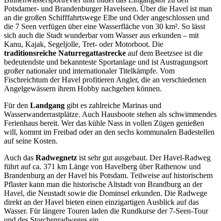
Potsdamer- und Brandenburger Havelseen. Über die Havel ist man
an die großen Schifffahrtswege Elbe und Oder angeschlossen und
die 7 Seen verfügen über eine Wasserfläche von 30 km². So lässt
sich auch die Stadt wunderbar vom Wasser aus erkunden – mit
Kanu, Kajak, Segeljolle, Tret- oder Motorboot. Die
traditionsreiche Naturregattastrecke
auf dem Beetzsee ist die
bedeutendste und bekannteste Sportanlage und ist Austragungsort
großer nationaler und internationaler Titelkämpfe. Vom
Fischreichtum der Havel profitieren Angler, die an verschiedenen
Angelgewässern ihrem Hobby nachgehen können.
Für den
Landgang
gibt es zahlreiche Marinas und
Wasserwanderrastplätze. Auch Hausboote stehen als schwimmendes
Ferienhaus bereit. Wer das kühle Nass in vollen Zügen genießen
will, kommt im Freibad oder an den sechs kommunalen Badestellen
auf seine Kosten.
Auch das
Radwegnetz
ist sehr gut ausgebaut. Der Havel-Radweg
führt auf ca. 371 km Länge von Havelberg über Rathenow und
Brandenburg an der Havel bis Potsdam. Teilweise auf historischem
Pflaster kann man die historische Altstadt von Brandburg an der
Havel, die Neustadt sowie die Dominsel erkunden. Die Radwege
direkt an der Havel bieten einen einzigartigen Ausblick auf das
Wasser. Für längere Touren laden die Rundkurse der 7-Seen-Tour
und des Storchenradweges ein.