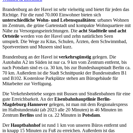
Brandenburg an der Havel ist sehr vielseitig und bietet für jeden das
Richtige. Für die rund 70.000 Einwohner bieten sich
unterschiedliche Wohn- und Lebensqualitäten
: urbanes Wohnen
im Zentrum, die grüne Gartenstadt und kompakte Wohnquartiere mit
Nähe zu Versorgungseinrichtungen. Die
acht Stadtteile und acht
Ortsteile
werden von der Havel und zehn natürlichen Seen
umspielt. Die Wege zu Kitas, Schulen, Ärzten, dem Schwimmbad,
Sportvereinen und Museen sind kurz.
Brandenburg an der Havel ist
verkehrsgünstig
gelegen. Die
Autobahn A2 im Süden ist nur ca. 9 km vom Zentrum entfernt, bis
nach Potsdam sind es ca. 30 km, bis zur Bundeshauptstadt Berlin ca.
70 km. Außerdem ist die Stadt Schnittpunkt der Bundesstraßen B1
und B102. Kostenlose Parkplätze stehen am Bürogebäude für
Mitarbeiter zur Verfügung.
Die Verkehrsbetriebe sorgen mit Bussen und Straßenbahnen für eine
gute Erreichbarkeit. An der
Eisenbahnhauptlinie Berlin-
Magdeburg-Hannover
gelegen, ist man mit dem Regionalexpress
im Halbstundentakt (ab 2023 alle 20 Minuten) in 46 Minuten im
Zentrum
Berlins
und in ca. 22 Minuten in
Potsdam
.
Der
Hauptbahnhof
ist rund 1 km von unseren Büros entfernt und
in knapp 15 Minuten zu Fuß zu erreichen. Außerdem ist das