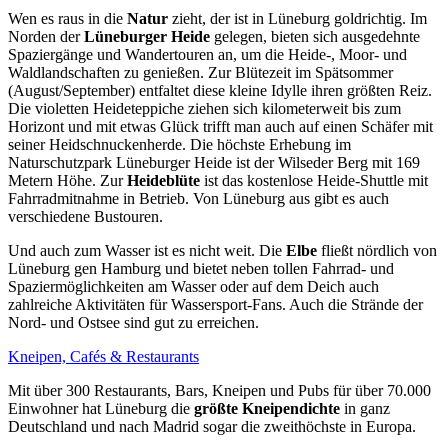
Wen es raus in die
Natur
zieht, der ist in Lüneburg goldrichtig. Im
Norden der
Lüneburger Heide
gelegen, bieten sich ausgedehnte
Spaziergänge und Wandertouren an, um die Heide-, Moor- und
Waldlandschaften zu genießen. Zur Blütezeit im Spätsommer
(August/September) entfaltet diese kleine Idylle ihren größten Reiz.
Die violetten Heideteppiche ziehen sich kilometerweit bis zum
Horizont und mit etwas Glück trifft man auch auf einen Schäfer mit
seiner Heidschnuckenherde. Die höchste Erhebung im
Naturschutzpark Lüneburger Heide ist der Wilseder Berg mit 169
Metern Höhe. Zur
Heideblüte
ist das kostenlose Heide-Shuttle mit
Fahrradmitnahme in Betrieb. Von Lüneburg aus gibt es auch
verschiedene Bustouren.
Und auch zum Wasser ist es nicht weit. Die
Elbe
fließt nördlich von
Lüneburg gen Hamburg und bietet neben tollen Fahrrad- und
Spaziermöglichkeiten am Wasser oder auf dem Deich auch
zahlreiche Aktivitäten für Wassersport-Fans. Auch die Strände der
Nord- und Ostsee sind gut zu erreichen.
Kneipen, Cafés & Restaurants
Mit über 300 Restaurants, Bars, Kneipen und Pubs für über 70.000
Einwohner hat Lüneburg die
größte Kneipendichte
in ganz
Deutschland und nach Madrid sogar die zweithöchste in Europa.