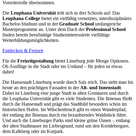
Vorreiterrolle übernommen.
Die
Leuphana Universität
teilt sich in drei Schools auf: Das
Leuphana College
bietet ein vielfältig vernetztes, interdisziplinäres
Bachelor-Studium und in der
Graduate School
umfangreiche
Masterprogramme an. Unter dem Dach der
Professional School
finden bereits berufstätige Studieninteressierte vielfältige
Weiterbildungsmöglichkeiten.
Entdecken & Freizeit
Für die
Freizeitgestaltung
bietet Lüneburg jede Menge Optionen.
Ob Ausflüge in die Stadt oder ins Umland – für jeden ist etwas
dabei!
Die Hansestadt Lüneburg wurde durch Salz reich. Das sieht man bis
heute an den prächtigen Fassaden in der
Alt- und Innenstadt
.
Dabei ist Lüneburg eine junge Stadt in alten Gemäuern und durch
die Leuphana Universität gibt es viele Studenten. Die Ilmenau fließt
durch die Hansestadt und prägt das Stadtbild besonders schön im
historischen Hafen. Im Wilschenbruch gibt es einen Wanderpfad,
der entlang der Ilmenau durch ein bezauberndes Waldstück führt.
Und auch die Lüneburger Parks sind kleine grüne Oasen – entlang
der alten Stadtmauer im Liebesgrund, rund um den Kreidebergsee,
dem Kalkberg oder im Kurpark.