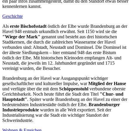
ein paar Infos zusammengestellt, damit du den Standort etwas besser
kennenlernen kannst.
Geschichte
Als
erste Bischofsstadt
östlich der Elbe wurde Brandenburg an der
Havel 948 erstmals urkundlich erwähnt. Seit 1150 wird sie die
"Wiege der Mark"
genannt und besteht aus drei historischen
Stadtkernen, die durch die zahlreichen Wasserarme der Havel
verbunden sind: Altstadt, Neustadt und Dominsel. Die Dominsel ist
der älteste Siedlungskern – hier entstand 948 das erste Bistum
östlich der Elbe. Mit historischen Kleinoden empfangen Alt- und
Neustadt, die jeweils im 12. Jahrhundert gegründet und 1715
vereinigt wurden, die Besucher.
Brandenburg an der Havel war Ausgangspunkt wichtiger
gesellschaftlicher und kultureller Impulse, war
Mitglied der Hanse
und verfügte über die mit dem
Schöppenstuhl
verbundene oberste
Gerichtsbarkeit. Noch heute führt die Stadt den Titel
"Chur- und
Hauptstadt"
. Später wurde Brandenburg an der Havel zu einer der
bedeutendsten Industriestädte östlich der Elbe.
Brandenburger
Industrieprodukte
wurden in alle Welt exportiert. Seit der
Industrialisierung war die Stadt ein wichtiger Standort der
Schwerindustrie.
Wohnen & Erreichen