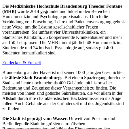
Die
Medizinische Hochschule Brandenburg Theodor Fontane
(MHB)
wurde 2014 gegründet und bildet in den Bereichen
Humanmedizin und Psychologie praxisnah aus. Durch die
Verbindung von Forschung, Lehre und Patientenversorgung geht sie
neue Wege, um die Lösung gesellschaftlicher Fragen
voranzutreiben. Sie umfasst vier Universitätskliniken, ein
Städtisches Klinikum, 35 kooperierende Krankenhäuser und mehr
als 150 Lehrpraxen. Die MHB nimmt jährlich 48 Humanmedizin-
Studierende und 24 im Fach Psychologie auf, sodass gut 400
Studenten immatrikuliert sind.
Entdecken & Freizeit
Brandenburg an der Havel ist mit seiner 1000-jährigen Geschichte
die
älteste Stadt Brandenburgs
. Bei einem Spaziergang durch die
Stadt sind heute noch mehr als 400 Gebäude mit historischer
Bedeutung und Zeugnisse dieser Vergangenheit zu finden. Die
meisten von ihnen sind gotische Sakralbauten, die vor allem in der
Altstadt durch ihre charakteristischen Backsteinfassaden ins Auge
fallen. Auch Gebäude aus der Gründerzeit und des Jugendstils sind
zu finden.
Die Stadt ist geprägt vom Wasser.
Unweit von Potsdam und
Berlin liegt die Stadt im größten europäischen
Binnenwassersportrevier und bildet das Eingangstor zu den