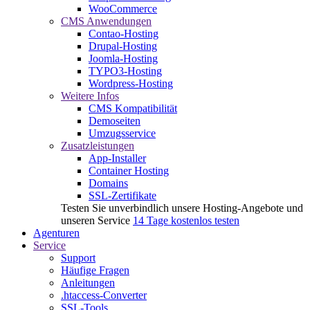
WooCommerce
CMS Anwendungen
Contao-Hosting
Drupal-Hosting
Joomla-Hosting
TYPO3-Hosting
Wordpress-Hosting
Weitere Infos
CMS Kompatibilität
Demoseiten
Umzugsservice
Zusatzleistungen
App-Installer
Container Hosting
Domains
SSL-Zertifikate
Testen Sie unverbindlich unsere Hosting-Angebote und
unseren Service
14 Tage kostenlos testen
Agenturen
Service
Support
Häufige Fragen
Anleitungen
.htaccess-Converter
SSL-Tools