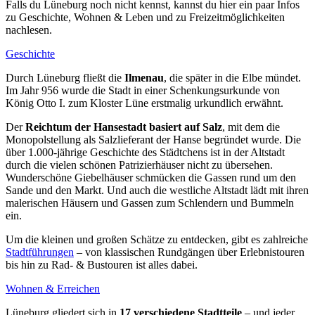
Falls du Lüneburg noch nicht kennst, kannst du hier ein paar Infos
zu Geschichte, Wohnen & Leben und zu Freizeitmöglichkeiten
nachlesen.
Geschichte
Durch Lüneburg fließt die
Ilmenau
, die später in die Elbe mündet.
Im Jahr 956 wurde die Stadt in einer Schenkungsurkunde von
König Otto I. zum Kloster Lüne erstmalig urkundlich erwähnt.
Der
Reichtum der Hansestadt basiert auf Salz
, mit dem die
Monopolstellung als Salzlieferant der Hanse begründet wurde. Die
über 1.000-jährige Geschichte des Städtchens ist in der Altstadt
durch die vielen schönen Patrizierhäuser nicht zu übersehen.
Wunderschöne Giebelhäuser schmücken die Gassen rund um den
Sande und den Markt. Und auch die westliche Altstadt lädt mit ihren
malerischen Häusern und Gassen zum Schlendern und Bummeln
ein.
Um die kleinen und großen Schätze zu entdecken, gibt es zahlreiche
Stadtführungen
– von klassischen Rundgängen über Erlebnistouren
bis hin zu Rad- & Bustouren ist alles dabei.
Wohnen & Erreichen
Lüneburg gliedert sich in
17 verschiedene Stadtteile
– und jeder