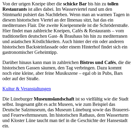
Von der urigen Kneipe über die
schicke Bar
bis hin zu
tollen
Restaurants
ist alles dabei. Im Wasserviertel rund um den
Stintmarkt pulsiert das Nachtleben. Wenn man an warmen Tagen in
diesem historischen Viertel an der Ilmenau sitzt, hat das ein
mediterranes Flair. Die zweite Kneipenmeile ist die Schröderstraße.
Hier findet man zahlreiche Kneipen, Cafés & Restaurants – vom
traditionellen deutschen Gast- & Brauhaus bis hin zu mediterranen
und asiatischen Köstlichkeiten. Auch hinter der ein oder anderen
historischen Backsteinfassade oder einem Hinterhof findet sich ein
gastronomischer Geheimtipp.
Darüber hinaus kann man in zahlreichen
Bistros und Cafés
, die die
historischen Gassen säumen, den Tag verbringen. Dazu kommt
noch eine kleine, aber feine Musikszene – egal ob in Pubs, Bars
oder auf der Straße.
Kultur & Veranstaltungen
Die Lüneburger
Museumslandschaft
ist so vielfältig wie die Stadt
selbst. Insgesamt gibt es acht Museen, wie zum Beispiel das
Deutsche Salzmuseum, das Museum Lüneburg sowie das Brauerei-
und Feuerwehrmuseum. Im historischen Rathaus, dem Wasserturm
und Kloster Lüne taucht man tief in die Geschichte der Hansestadt
ein.