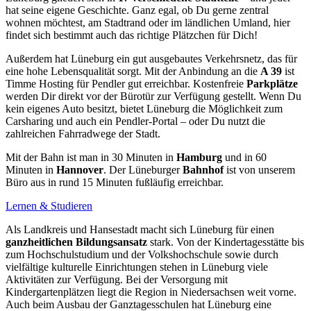
hat seine eigene Geschichte. Ganz egal, ob Du gerne zentral
wohnen möchtest, am Stadtrand oder im ländlichen Umland, hier
findet sich bestimmt auch das richtige Plätzchen für Dich!
Außerdem hat Lüneburg ein gut ausgebautes Verkehrsnetz, das für
eine hohe Lebensqualität sorgt. Mit der Anbindung an die
A 39
ist
Timme Hosting für Pendler gut erreichbar. Kostenfreie
Parkplätze
werden Dir direkt vor der Bürotür zur Verfügung gestellt. Wenn Du
kein eigenes Auto besitzt, bietet Lüneburg die Möglichkeit zum
Carsharing und auch ein Pendler-Portal – oder Du nutzt die
zahlreichen Fahrradwege der Stadt.
Mit der Bahn ist man in 30 Minuten in
Hamburg
und in 60
Minuten in
Hannover
. Der Lüneburger
Bahnhof
ist von unserem
Büro aus in rund 15 Minuten fußläufig erreichbar.
Lernen & Studieren
Als Landkreis und Hansestadt macht sich Lüneburg für einen
ganzheitlichen Bildungsansatz
stark. Von der Kindertagesstätte bis
zum Hochschulstudium und der Volkshochschule sowie durch
vielfältige kulturelle Einrichtungen stehen in Lüneburg viele
Aktivitäten zur Verfügung. Bei der Versorgung mit
Kindergartenplätzen liegt die Region in Niedersachsen weit vorne.
Auch beim Ausbau der Ganztagesschulen hat Lüneburg eine