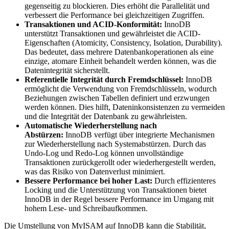
gegenseitig zu blockieren. Dies erhöht die Parallelität und
verbessert die Performance bei gleichzeitigen Zugriffen.
Transaktionen und ACID-Konformität:
InnoDB
unterstützt Transaktionen und gewährleistet die ACID-
Eigenschaften (Atomicity, Consistency, Isolation, Durability).
Das bedeutet, dass mehrere Datenbankoperationen als eine
einzige, atomare Einheit behandelt werden können, was die
Datenintegrität sicherstellt.
Referentielle Integrität durch Fremdschlüssel:
InnoDB
ermöglicht die Verwendung von Fremdschlüsseln, wodurch
Beziehungen zwischen Tabellen definiert und erzwungen
werden können. Dies hilft, Dateninkonsistenzen zu vermeiden
und die Integrität der Datenbank zu gewährleisten.
Automatische Wiederherstellung nach
Abstürzen:
InnoDB verfügt über integrierte Mechanismen
zur Wiederherstellung nach Systemabstürzen. Durch das
Undo-Log und Redo-Log können unvollständige
Transaktionen zurückgerollt oder wiederhergestellt werden,
was das Risiko von Datenverlust minimiert.
Bessere Performance bei hoher Last:
Durch effizienteres
Locking und die Unterstützung von Transaktionen bietet
InnoDB in der Regel bessere Performance im Umgang mit
hohem Lese- und Schreibaufkommen.
Die Umstellung von MyISAM auf InnoDB kann die Stabilität,