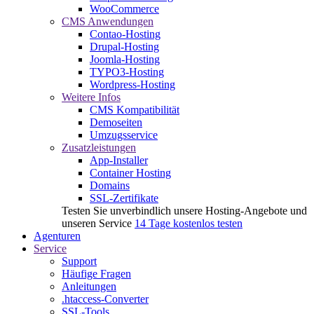
WooCommerce
CMS Anwendungen
Contao-Hosting
Drupal-Hosting
Joomla-Hosting
TYPO3-Hosting
Wordpress-Hosting
Weitere Infos
CMS Kompatibilität
Demoseiten
Umzugsservice
Zusatzleistungen
App-Installer
Container Hosting
Domains
SSL-Zertifikate
Testen Sie unverbindlich unsere Hosting-Angebote und
unseren Service
14 Tage kostenlos testen
Agenturen
Service
Support
Häufige Fragen
Anleitungen
.htaccess-Converter
SSL-Tools