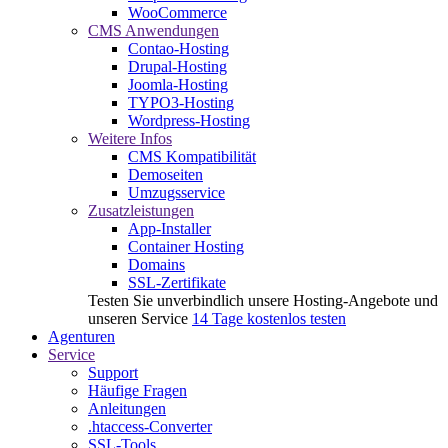
WooCommerce
CMS Anwendungen
Contao-Hosting
Drupal-Hosting
Joomla-Hosting
TYPO3-Hosting
Wordpress-Hosting
Weitere Infos
CMS Kompatibilität
Demoseiten
Umzugsservice
Zusatzleistungen
App-Installer
Container Hosting
Domains
SSL-Zertifikate
Testen Sie unverbindlich unsere Hosting-Angebote und
unseren Service
14 Tage kostenlos testen
Agenturen
Service
Support
Häufige Fragen
Anleitungen
.htaccess-Converter
SSL-Tools