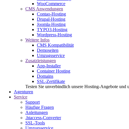
WooCommerce
CMS Anwendungen
Contao-Hosting
Drupal-Hosting
Joomla-Hosting
TYPO3-Hosting
Wordpress-Hosting
Weitere Infos
CMS Kompatibilität
Demoseiten
Umzugsservice
Zusatzleistungen
App-Installer
Container Hosting
Domains
SSL-Zertifikate
Testen Sie unverbindlich unsere Hosting-Angebote und 
Agenturen
Service
Support
Häufige Fragen
Anleitungen
.htaccess-Converter
SSL-Tools
Umzugsservice