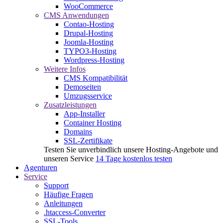
WooCommerce
CMS Anwendungen
Contao-Hosting
Drupal-Hosting
Joomla-Hosting
TYPO3-Hosting
Wordpress-Hosting
Weitere Infos
CMS Kompatibilität
Demoseiten
Umzugsservice
Zusatzleistungen
App-Installer
Container Hosting
Domains
SSL-Zertifikate
Testen Sie unverbindlich unsere Hosting-Angebote und
unseren Service
14 Tage kostenlos testen
Agenturen
Service
Support
Häufige Fragen
Anleitungen
.htaccess-Converter
SSL-Tools