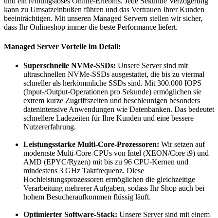
und ein reibungsloses Online-Erlebnis. Jede Sekunde Verzögerung
kann zu Umsatzeinbußen führen und das Vertrauen Ihrer Kunden
beeinträchtigen. Mit unseren Managed Servern stellen wir sicher,
dass Ihr Onlineshop immer die beste Performance liefert.
Managed Server Vorteile im Detail:
Superschnelle NVMe-SSDs:
Unsere Server sind mit
ultraschnellen NVMe-SSDs ausgestattet, die bis zu viermal
schneller als herkömmliche SSDs sind. Mit 300.000 IOPS
(Input-/Output-Operationen pro Sekunde) ermöglichen sie
extrem kurze Zugriffszeiten und beschleunigen besonders
datenintensive Anwendungen wie Datenbanken. Das bedeutet
schnellere Ladezeiten für Ihre Kunden und eine bessere
Nutzererfahrung.
Leistungsstarke Multi-Core-Prozessoren:
Wir setzen auf
modernste Multi-Core-CPUs von Intel (XEON/Core i9) und
AMD (EPYC/Ryzen) mit bis zu 96 CPU-Kernen und
mindestens 3 GHz Taktfrequenz. Diese
Hochleistungsprozessoren ermöglichen die gleichzeitige
Verarbeitung mehrerer Aufgaben, sodass Ihr Shop auch bei
hohem Besucheraufkommen flüssig läuft.
Optimierter Software-Stack:
Unsere Server sind mit einem