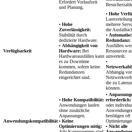
Erfordert Vorlaufzeit
Besucherzahl
und Planung.
•
Hohe Verfü
Lastverteilung
•
Hohe
mehrere Serve
Zuverlässigkeit:
die Ausfallsic
Stabilität durch
•
Automatisc
dedizierte Hardware.
Redundanz:
•
Abhängigkeit von
Ausfällen we
Verfügbarkeit
Hardware:
Bei
Ressourcen a
Hardwareausfällen kann
umverteilt.
es zu Downtime
•
kommen, sofern keine
Netzwerkabh
Redundanzen
Abhängig vo
eingerichtet sind.
Netzwerkverb
die zu Latenz
können.
•
Anpassung
•
Hohe Kompatibilität:
erforderlich:
Anwendungen laufen
oder individua
ohne zusätzliche
Anwendunge
Anpassungen.
benötigen oft
Anwendungskompatibilität
•
Keine
Optimierunge
Optimierungen nötig:
•
Nicht alle
Alle Komponenten sind
Anwendung