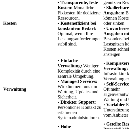
• Transparente, feste
genutzten Res
Kosten:
Monatliche
•
Skalierbare
Fixkosten für dedizierte
Ausgaben:
Be
Ressourcen.
können Koste
Kosten
• Kosteneffizient bei
oder sinken.
konstantem Bedarf:
•
Unvorhers
Optimal, wenn Ihre
Ausgaben mö
Leistungsanforderungen
Besonders bei
stabil sind.
Lastspitzen k
Kosten schnel
ansteigen.
•
Einfache
•
Komplexer
Verwaltung:
Weniger
Verwaltung:
Komplexität durch eine
Infrastruktur 
zentrale Umgebung.
Verwaltung e
•
Managed Services:
•
Self-Servic
Wir kümmern uns um
Verwaltung
Oft mehr
Wartung, Updates und
Eigenverantw
Sicherheit.
Wartung und 
•
Direkter Support:
•
Variabler 
Persönlicher Kontakt zu
Unterstützung
erfahrenen
vom Anbieter 
Systemadministratoren.
•
Geteilte Re
•
Hohe