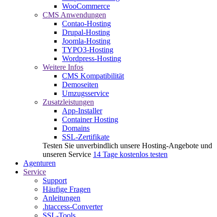
WooCommerce
CMS Anwendungen
Contao-Hosting
Drupal-Hosting
Joomla-Hosting
TYPO3-Hosting
Wordpress-Hosting
Weitere Infos
CMS Kompatibilität
Demoseiten
Umzugsservice
Zusatzleistungen
App-Installer
Container Hosting
Domains
SSL-Zertifikate
Testen Sie unverbindlich unsere Hosting-Angebote und
unseren Service
14 Tage kostenlos testen
Agenturen
Service
Support
Häufige Fragen
Anleitungen
.htaccess-Converter
SSL-Tools