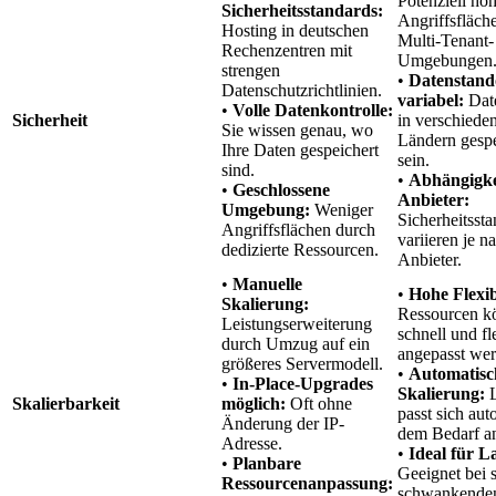
Potenziell hö
Sicherheitsstandards:
Angriffsfläch
Hosting in deutschen
Multi-Tenant-
Rechenzentren mit
Umgebungen
strengen
•
Datenstand
Datenschutzrichtlinien.
variabel:
Dat
•
Volle Datenkontrolle:
Sicherheit
in verschiede
Sie wissen genau, wo
Ländern gespe
Ihre Daten gespeichert
sein.
sind.
•
Abhängigke
•
Geschlossene
Anbieter:
Umgebung:
Weniger
Sicherheitsst
Angriffsflächen durch
variieren je n
dedizierte Ressourcen.
Anbieter.
•
Manuelle
•
Hohe Flexibi
Skalierung:
Ressourcen k
Leistungserweiterung
schnell und fl
durch Umzug auf ein
angepasst wer
größeres Servermodell.
•
Automatisc
•
In-Place-Upgrades
Skalierung:
L
Skalierbarkeit
möglich:
Oft ohne
passt sich aut
Änderung der IP-
dem Bedarf a
Adresse.
•
Ideal für L
•
Planbare
Geeignet bei s
Ressourcenanpassung:
schwankende