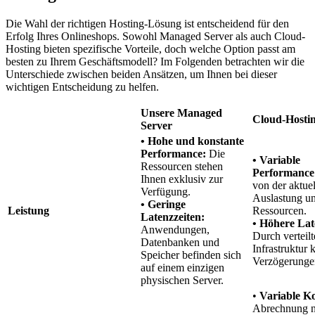
Die Wahl der richtigen Hosting-Lösung ist entscheidend für den
Erfolg Ihres Onlineshops. Sowohl Managed Server als auch Cloud-
Hosting bieten spezifische Vorteile, doch welche Option passt am
besten zu Ihrem Geschäftsmodell? Im Folgenden betrachten wir die
Unterschiede zwischen beiden Ansätzen, um Ihnen bei dieser
wichtigen Entscheidung zu helfen.
Unsere Managed
Cloud-Hosti
Server
• Hohe und konstante
Performance:
Die
• Variable
Ressourcen stehen
Performance
Ihnen exklusiv zur
von der aktue
Verfügung.
Auslastung un
• Geringe
Leistung
Ressourcen.
Latenzzeiten:
• Höhere Lat
Anwendungen,
Durch verteilt
Datenbanken und
Infrastruktur
Speicher befinden sich
Verzögerungen
auf einem einzigen
physischen Server.
•
Variable Ko
Abrechnung 