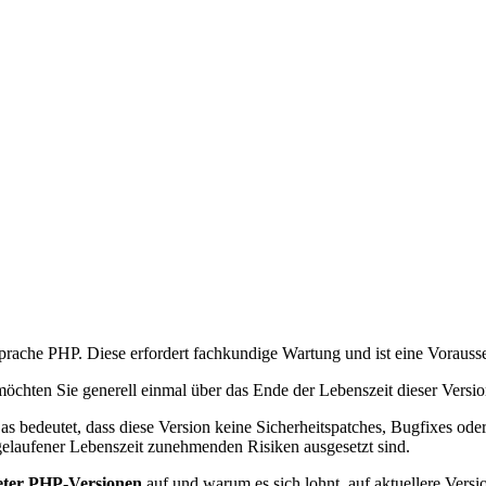
prache PHP. Diese erfordert fachkundige Wartung und ist eine Vorausse
möchten Sie generell einmal über das Ende der Lebenszeit dieser Versio
 bedeutet, dass diese Version keine Sicherheitspatches, Bugfixes ode
aufener Lebenszeit zunehmenden Risiken ausgesetzt sind.
teter PHP-Versionen
auf und warum es sich lohnt, auf aktuellere Versi