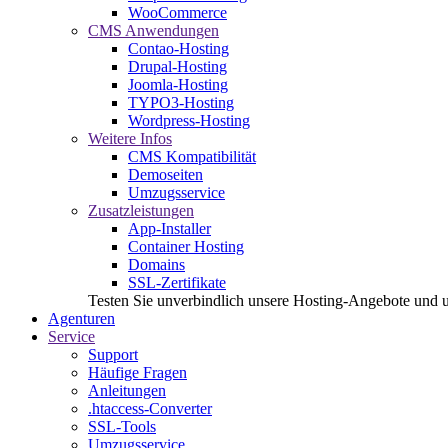
WooCommerce
CMS Anwendungen
Contao-Hosting
Drupal-Hosting
Joomla-Hosting
TYPO3-Hosting
Wordpress-Hosting
Weitere Infos
CMS Kompatibilität
Demoseiten
Umzugsservice
Zusatzleistungen
App-Installer
Container Hosting
Domains
SSL-Zertifikate
Testen Sie unverbindlich unsere Hosting-Angebote und 
Agenturen
Service
Support
Häufige Fragen
Anleitungen
.htaccess-Converter
SSL-Tools
Umzugsservice