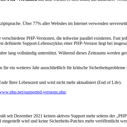
te Skriptsprache. Über 77% aller Websites im Internet verwenden server
 verschiedene PHP-Versionen, die teilweise parallel existieren. Fast je
st definierte Support-Lebenszyklus einer PHP-Version liegt bei insgesa
Jahre lang vollständig unterstützt. Während dieses Zeitraums werden g
 für ein weiteres Jahr ausschließlich für kritische Sicherheitsproblem
nde Ihrer Lebenszeit und wird nicht mehr aktualisiert (End of Life).
/www.php.net/supported-versions.php
.
ält seit Dezember 2021 keinen aktiven Support mehr seitens der „PH
l eingestellt wird und keine Sicherheits-Patches mehr veröffentlicht we