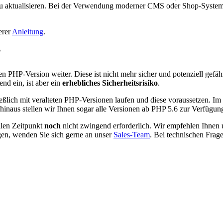
te zu aktualisieren. Bei der Verwendung moderner CMS oder Shop-System
erer
Anleitung
.
?
n PHP-Version weiter. Diese ist nicht mehr sicher und potenziell gefä
nd ein, ist aber ein
erhebliches Sicherheitsrisiko
.
ießlich mit veralteten PHP-Versionen laufen und diese voraussetzen. 
 hinaus stellen wir Ihnen sogar alle Versionen ab PHP 5.6 zur Verfügun
llen Zeitpunkt
noch
nicht zwingend erforderlich. Wir empfehlen Ihnen
gen, wenden Sie sich gerne an unser
Sales-Team
. Bei technischen Frag