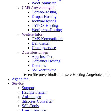
WooCommerce
CMS Anwendungen
Contao-Hosting
Drupal-Hosting
Joomla-Hosting
TYPO3-Hosting
Wordpress-Hosting
Weitere Infos
CMS Kompatibilität
Demoseiten
Umzugsservice
Zusatzleistungen
App-Installer
Container Hosting
Domains
SSL-Zertifikate
Testen Sie unverbindlich unsere Hosting-Angebote und 
Agenturen
Service
Support
Häufige Fragen
Anleitungen
.htaccess-Converter
SSL-Tools
Umzugsservice