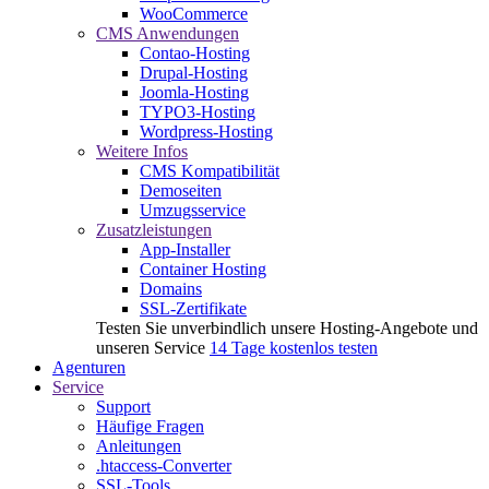
WooCommerce
CMS Anwendungen
Contao-Hosting
Drupal-Hosting
Joomla-Hosting
TYPO3-Hosting
Wordpress-Hosting
Weitere Infos
CMS Kompatibilität
Demoseiten
Umzugsservice
Zusatzleistungen
App-Installer
Container Hosting
Domains
SSL-Zertifikate
Testen Sie unverbindlich unsere Hosting-Angebote und
unseren Service
14 Tage kostenlos testen
Agenturen
Service
Support
Häufige Fragen
Anleitungen
.htaccess-Converter
SSL-Tools