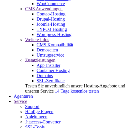
WooCommerce
CMS Anwendungen
Contao-Hosting
Drupal-Hosting
Joomla-Hosting
TYPO3-Hosting
Wordpress-Hosting
Weitere Infos
CMS Kompatibilität
Demoseiten
Umzugsservice
Zusatzleistungen
App-Installer
Container Hosting
Domains
SSL-Zertifikate
Testen Sie unverbindlich unsere Hosting-Angebote und
unseren Service
14 Tage kostenlos testen
Agenturen
Service
Support
Häufige Fragen
Anleitungen
.htaccess-Converter
SSL-Tools