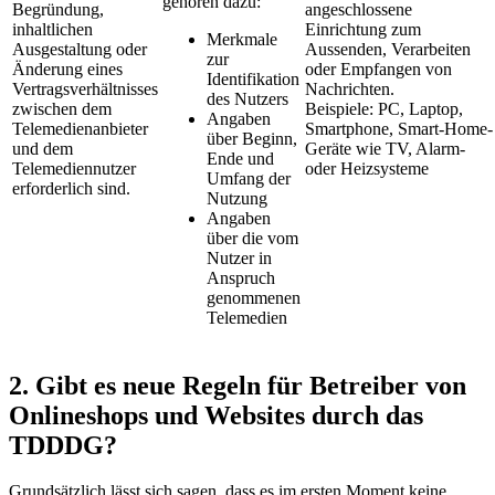
gehören dazu:
Begründung,
angeschlossene
inhaltlichen
Einrichtung zum
Merkmale
Ausgestaltung oder
Aussenden, Verarbeiten
zur
Änderung eines
oder Empfangen von
Identifikation
Vertragsverhältnisses
Nachrichten.
des Nutzers
zwischen dem
Beispiele: PC, Laptop,
Angaben
Telemedienanbieter
Smartphone, Smart-Home-
über Beginn,
und dem
Geräte wie TV, Alarm-
Ende und
Telemediennutzer
oder Heizsysteme
Umfang der
erforderlich sind.
Nutzung
Angaben
über die vom
Nutzer in
Anspruch
genommenen
Telemedien
2. Gibt es neue Regeln für Betreiber von
Onlineshops und Websites durch das
TDDDG?
Grundsätzlich lässt sich sagen, dass es im ersten Moment keine