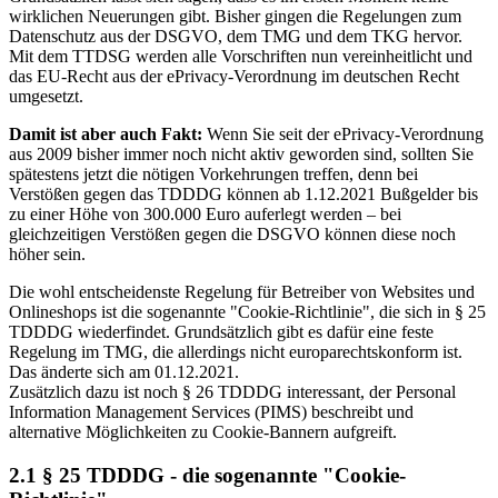
wirklichen Neuerungen gibt. Bisher gingen die Regelungen zum
Datenschutz aus der DSGVO, dem TMG und dem TKG hervor.
Mit dem TTDSG werden alle Vorschriften nun vereinheitlicht und
das EU-Recht aus der ePrivacy-Verordnung im deutschen Recht
umgesetzt.
Damit ist aber auch Fakt:
Wenn Sie seit der ePrivacy-Verordnung
aus 2009 bisher immer noch nicht aktiv geworden sind, sollten Sie
spätestens jetzt die nötigen Vorkehrungen treffen, denn bei
Verstößen gegen das TDDDG können ab 1.12.2021 Bußgelder bis
zu einer Höhe von 300.000 Euro auferlegt werden – bei
gleichzeitigen Verstößen gegen die DSGVO können diese noch
höher sein.
Die wohl entscheidenste Regelung für Betreiber von Websites und
Onlineshops ist die sogenannte "Cookie-Richtlinie", die sich in § 25
TDDDG wiederfindet. Grundsätzlich gibt es dafür eine feste
Regelung im TMG, die allerdings nicht europarechtskonform ist.
Das änderte sich am 01.12.2021.
Zusätzlich dazu ist noch § 26 TDDDG interessant, der Personal
Information Management Services (PIMS) beschreibt und
alternative Möglichkeiten zu Cookie-Bannern aufgreift.
2.1 § 25 TDDDG - die sogenannte "Cookie-