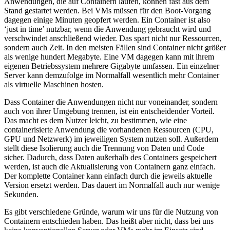
Anwendungen, die auf Containern laufen, können fast aus dem
Stand gestartet werden. Bei VMs müssen für den Boot-Vorgang
dagegen einige Minuten geopfert werden. Ein Container ist also
‘just in time’ nutzbar, wenn die Anwendung gebraucht wird und
verschwindet anschließend wieder. Das spart nicht nur Ressourcen,
sondern auch Zeit. In den meisten Fällen sind Container nicht größer
als wenige hundert Megabyte. Eine VM dagegen kann mit ihrem
eigenen Betriebssystem mehrere Gigabyte umfassen. Ein einzelner
Server kann demzufolge im Normalfall wesentlich mehr Container
als virtuelle Maschinen hosten.
Dass Container die Anwendungen nicht nur voneinander, sondern
auch von ihrer Umgebung trennen, ist ein entscheidender Vorteil.
Das macht es dem Nutzer leicht, zu bestimmen, wie eine
containerisierte Anwendung die vorhandenen Ressourcen (CPU,
GPU und Netzwerk) im jeweiligen System nutzen soll. Außerdem
stellt diese Isolierung auch die Trennung von Daten und Code
sicher. Dadurch, dass Daten außerhalb des Containers gespeichert
werden, ist auch die Aktualisierung von Containern ganz einfach.
Der komplette Container kann einfach durch die jeweils aktuelle
Version ersetzt werden. Das dauert im Normalfall auch nur wenige
Sekunden.
Es gibt verschiedene Gründe, warum wir uns für die Nutzung von
Containern entschieden haben. Das heißt aber nicht, dass bei uns