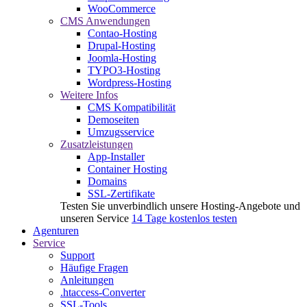
WooCommerce
CMS Anwendungen
Contao-Hosting
Drupal-Hosting
Joomla-Hosting
TYPO3-Hosting
Wordpress-Hosting
Weitere Infos
CMS Kompatibilität
Demoseiten
Umzugsservice
Zusatzleistungen
App-Installer
Container Hosting
Domains
SSL-Zertifikate
Testen Sie unverbindlich unsere Hosting-Angebote und
unseren Service
14 Tage kostenlos testen
Agenturen
Service
Support
Häufige Fragen
Anleitungen
.htaccess-Converter
SSL-Tools