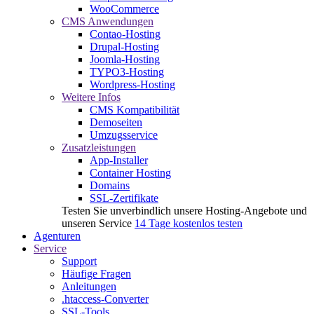
WooCommerce
CMS Anwendungen
Contao-Hosting
Drupal-Hosting
Joomla-Hosting
TYPO3-Hosting
Wordpress-Hosting
Weitere Infos
CMS Kompatibilität
Demoseiten
Umzugsservice
Zusatzleistungen
App-Installer
Container Hosting
Domains
SSL-Zertifikate
Testen Sie unverbindlich unsere Hosting-Angebote und
unseren Service
14 Tage kostenlos testen
Agenturen
Service
Support
Häufige Fragen
Anleitungen
.htaccess-Converter
SSL-Tools