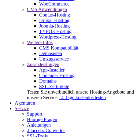
WooCommerce
CMS Anwendungen
Contao-Hosting
Drupal-Hosting
Joomla-Hosting
TYPO3-Hosting
Wordpress-Hosting
Weitere Infos
CMS Kompatibilität
Demoseiten
Umzugsservice
Zusatzleistungen
App-Installer
Container Hosting
Domains
SSL-Zertifikate
Testen Sie unverbindlich unsere Hosting-Angebote und
unseren Service
14 Tage kostenlos testen
Agenturen
Service
Support
Häufige Fragen
Anleitungen
.htaccess-Converter
SSL-Tools