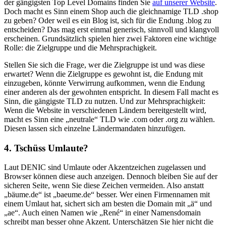
der gängigsten Top Level Domains finden Sie
auf unserer Website
.
Doch macht es Sinn einem Shop auch die gleichnamige TLD .shop
zu geben? Oder weil es ein Blog ist, sich für die Endung .blog zu
entscheiden? Das mag erst einmal generisch, sinnvoll und klangvoll
erscheinen. Grundsätzlich spielen hier zwei Faktoren eine wichtige
Rolle: die Zielgruppe und die Mehrsprachigkeit.
Stellen Sie sich die Frage, wer die Zielgruppe ist und was diese
erwartet? Wenn die Zielgruppe es gewohnt ist, die Endung mit
einzugeben, könnte Verwirrung aufkommen, wenn die Endung
einer anderen als der gewohnten entspricht. In diesem Fall macht es
Sinn, die gängigste TLD zu nutzen. Und zur Mehrsprachigkeit:
Wenn die Website in verschiedenen Ländern bereitgestellt wird,
macht es Sinn eine „neutrale“ TLD wie .com oder .org zu wählen.
Diesen lassen sich einzelne Ländermandaten hinzufügen.
4. Tschüss Umlaute?
Laut DENIC sind Umlaute oder Akzentzeichen zugelassen und
Browser können diese auch anzeigen. Dennoch bleiben Sie auf der
sicheren Seite, wenn Sie diese Zeichen vermeiden. Also anstatt
„bäume.de“ ist „baeume.de“ besser. Wer einen Firmennamen mit
einem Umlaut hat, sichert sich am besten die Domain mit „ä“ und
„ae“. Auch einen Namen wie „René“ in einer Namensdomain
schreibt man besser ohne Akzent. Unterschätzen Sie hier nicht die