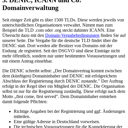
3. DENIC, ICANN und Co:
Domainverwaltung
Seit einiger Zeit gibt es über 1500 TLDs. Diese werden jeweils von
unterschiedlichen Organisationen verwaltet. Nimmt man zum
Beispiel die TLD .com oder .org steckt dahinter ICANN. Eine
Übersicht dazu mit den
Domain-Vergabebedingungen
finden Sie auf
unserer Seite. Die Vergabe für die deutsche TLD findet über die
DENIC statt. Dort werden alle Besitzer von Domains mit der
Endung .de registriert. Seit der DSGVO sind diese Einträge nicht
mehr öffentlich, sondern nur unter bestimmten Voraussetzungen und
mit einem Antrag einsehbar.
Die DENIC schreibt selbst: „Der Domainvertrag kommt zwischen
dem (künftigen) Domaininhaber und DENIC mit erfolgreichem
Abschluss der Registrierung durch DENIC zustande." Der Auftrag
erfolgt in der Regel über ein Mitglied der DENIC. Die Organisation
selbst ist nur für die Registrierung zuständig. Diese erfolgt nach dem
Motto „first come, first served". Dem Domaininhaber entstehen
damit folgende Pflichten:
Richtige Angaben bei der Registrierung und ggf. Änderungen
mitteilen.
Eine gültige Adresse in Deutschland vorweisen.
Die technischen Voraussetzungen für die Konnektierung der