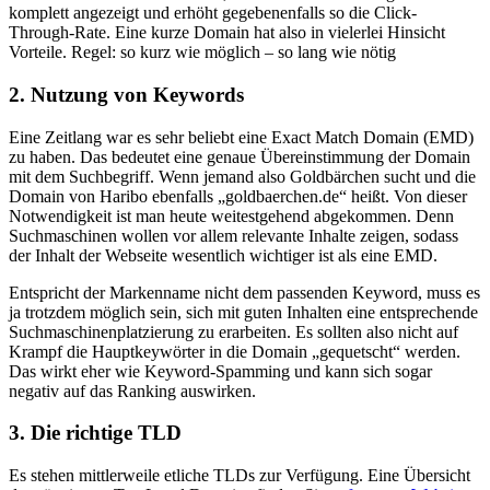
komplett angezeigt und erhöht gegebenenfalls so die Click-
Through-Rate. Eine kurze Domain hat also in vielerlei Hinsicht
Vorteile. Regel: so kurz wie möglich – so lang wie nötig
2. Nutzung von Keywords
Eine Zeitlang war es sehr beliebt eine Exact Match Domain (EMD)
zu haben. Das bedeutet eine genaue Übereinstimmung der Domain
mit dem Suchbegriff. Wenn jemand also Goldbärchen sucht und die
Domain von Haribo ebenfalls „goldbaerchen.de“ heißt. Von dieser
Notwendigkeit ist man heute weitestgehend abgekommen. Denn
Suchmaschinen wollen vor allem relevante Inhalte zeigen, sodass
der Inhalt der Webseite wesentlich wichtiger ist als eine EMD.
Entspricht der Markenname nicht dem passenden Keyword, muss es
ja trotzdem möglich sein, sich mit guten Inhalten eine entsprechende
Suchmaschinenplatzierung zu erarbeiten. Es sollten also nicht auf
Krampf die Hauptkeywörter in die Domain „gequetscht“ werden.
Das wirkt eher wie Keyword-Spamming und kann sich sogar
negativ auf das Ranking auswirken.
3. Die richtige TLD
Es stehen mittlerweile etliche TLDs zur Verfügung. Eine Übersicht